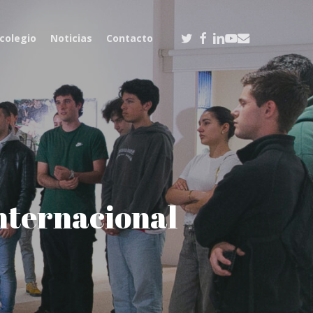
twitter
facebook
linkedin
youtube
email
 colegio
Noticias
Contacto
nternacional