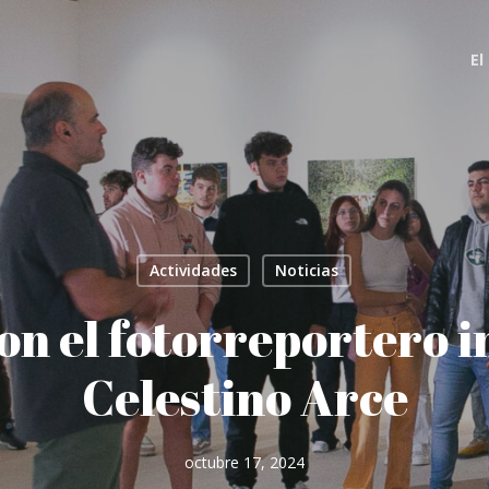
El
Actividades
Noticias
on el fotorreportero i
Celestino Arce
octubre 17, 2024