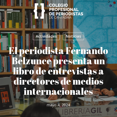
Skip
Menu
to
main
content
Actividades
Noticias
El periodista Fernando
Belzunce presenta un
libro de entrevistas a
directores de medios
internacionales
mayo 4, 2024