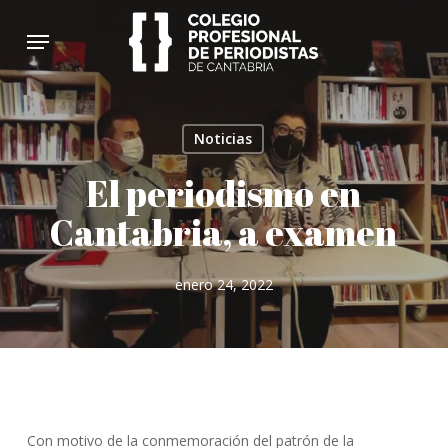
Skip
Menu
to
main
content
Noticias
El periodismo en
Cantabria, a examen
enero 24, 2022
Con motivo de la conmemoración del patrón de la