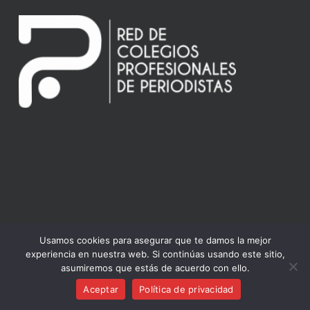
Usamos cookies para asegurar que te damos la mejor
© 2026 Colegio de Periodistas de Cantabria.
experiencia en nuestra web. Si continúas usando este sitio,
asumiremos que estás de acuerdo con ello.
twitter
facebook
linkedin
youtube
Aceptar
Política de privacidad