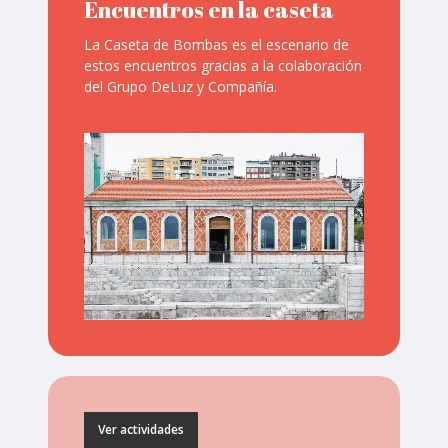
Encuentros en la caseta
La Caseta de Bombas es el escenario de
estos encuentros gracias a la colaboración
del Grupo DeLuz y Compañía.
Ver actividades