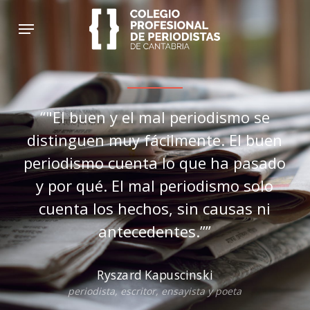
Skip
Menu
to
main
content
“
"El buen y el mal periodismo se
distinguen muy fácilmente. El buen
periodismo cuenta lo que ha pasado
y por qué. El mal periodismo solo
cuenta los hechos, sin causas ni
antecedentes.”
”
Ryszard Kapuscinski
periodista, escritor, ensayista y poeta